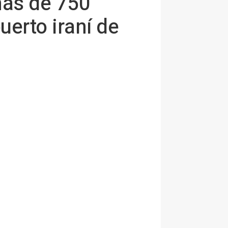
más de 750
uerto iraní de