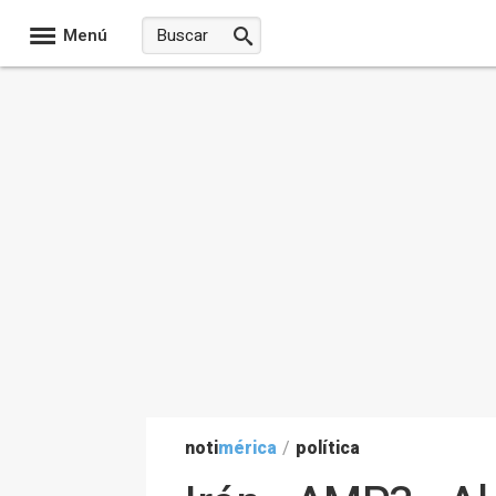
Menú
noti
mérica
/
política