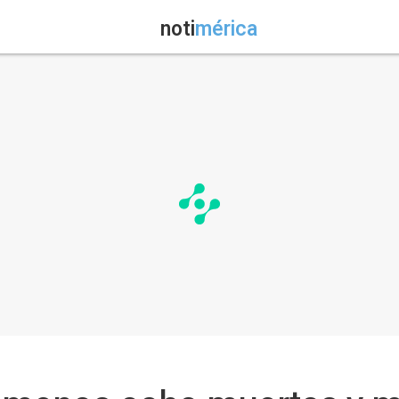
noti
mérica