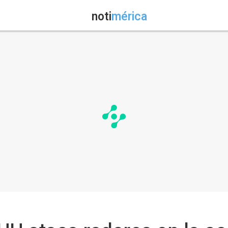
noti
mérica