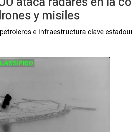
UU ataca radares en la cos
drones y misiles
 petroleros e infraestructura clave estado