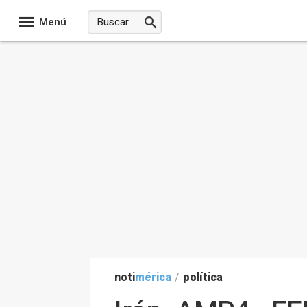
Menú
noti
mérica
/
política