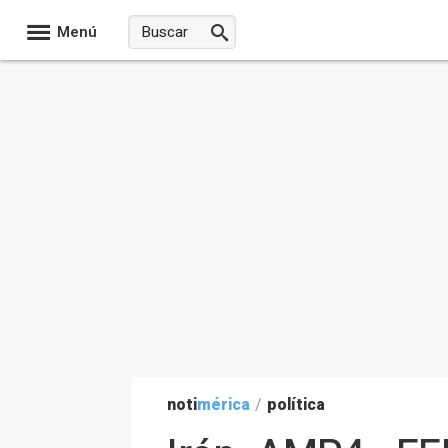
Menú
noti
mérica
/
política