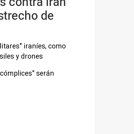
s contra Irán
estrecho de
itares" iraníes, como
iles y drones
 cómplices" serán