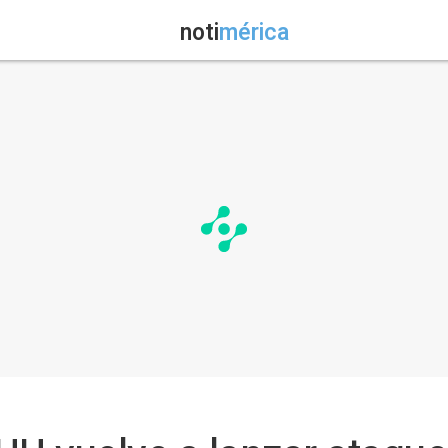
noti
mérica