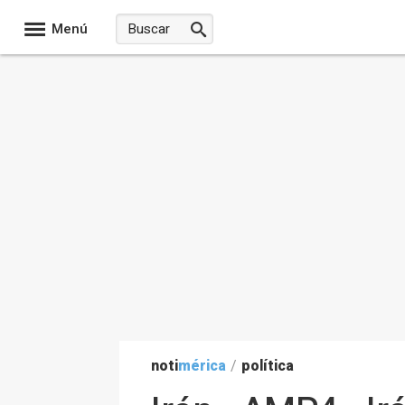
Menú
noti
mérica
/
política