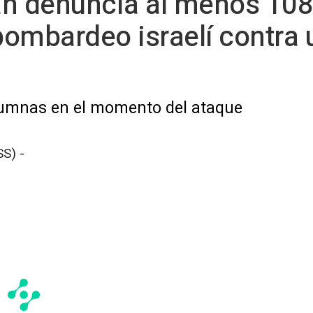
rán denuncia al menos 108
ombardeo israelí contra 
lumnas en el momento del ataque
S) -