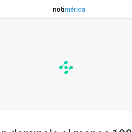
noti
mérica