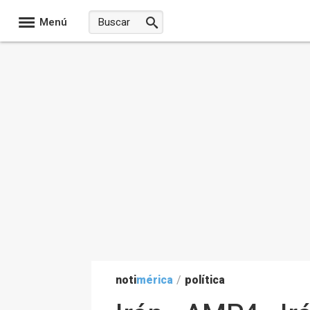
Menú
noti
mérica
/
política