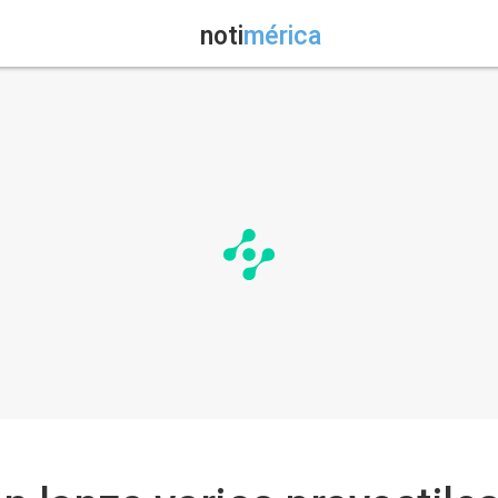
noti
mérica