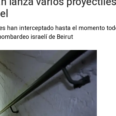
án lanza varios proyectile
el
es han interceptado hasta el momento todo
 bombardeo israelí de Beirut