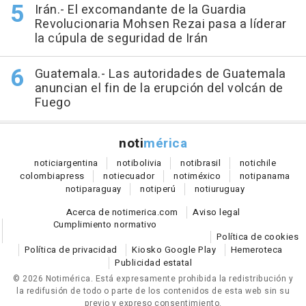
Irán.- El excomandante de la Guardia
Revolucionaria Mohsen Rezai pasa a líderar
la cúpula de seguridad de Irán
Guatemala.- Las autoridades de Guatemala
anuncian el fin de la erupción del volcán de
Fuego
noti
mérica
notici
argentina
noti
bolivia
noti
brasil
noti
chile
colombia
press
noti
ecuador
noti
méxico
noti
panama
noti
paraguay
noti
perú
noti
uruguay
Acerca de notimerica.com
Aviso legal
Cumplimiento normativo
Política de cookies
Política de privacidad
Kiosko Google Play
Hemeroteca
Publicidad estatal
© 2026 Notimérica.
Está expresamente prohibida la redistribución y
la redifusión de todo o parte de los contenidos de esta web sin su
previo y expreso consentimiento.