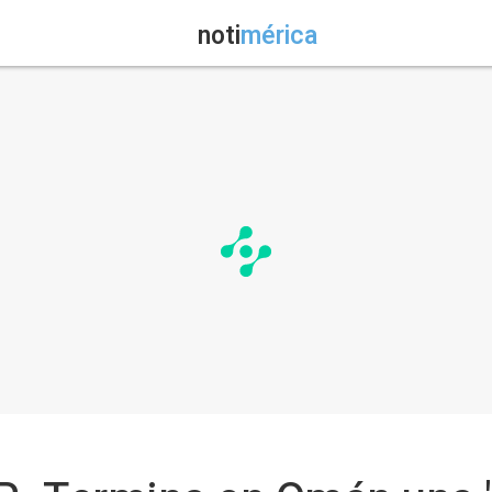
noti
mérica