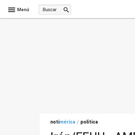
Menú
noti
mérica
/
política