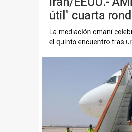
Irán/EEUU.- AMP
útil" cuarta ro
La mediación omaní celebra
el quinto encuentro tras 