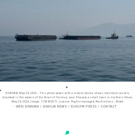
KHASAB, May 29, 2026 -- This photo taken with a mobile phone shows merchant vessels
stranded in the waters of the Strait of Hormuz, near Khasab, a small town in northern Oman,
May 29, 2026.,Image: 1106562671, License: Rights-managed, Restrictions: , Mode
- WEN XINNIAN / XINHUA NEWS / EUROPA PRESS / CONTACT