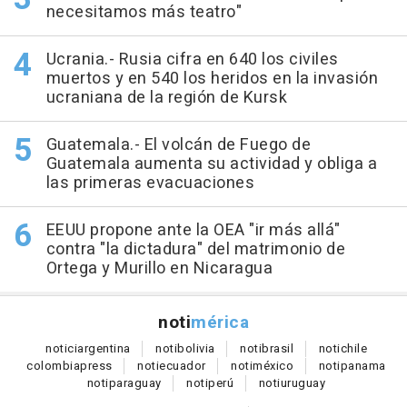
necesitamos más teatro"
Ucrania.- Rusia cifra en 640 los civiles
muertos y en 540 los heridos en la invasión
ucraniana de la región de Kursk
Guatemala.- El volcán de Fuego de
Guatemala aumenta su actividad y obliga a
las primeras evacuaciones
EEUU propone ante la OEA "ir más allá"
contra "la dictadura" del matrimonio de
Ortega y Murillo en Nicaragua
noti
mérica
notici
argentina
noti
bolivia
noti
brasil
noti
chile
colombia
press
noti
ecuador
noti
méxico
noti
panama
noti
paraguay
noti
perú
noti
uruguay