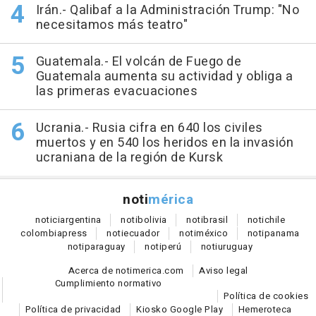
Irán.- Qalibaf a la Administración Trump: "No
necesitamos más teatro"
Guatemala.- El volcán de Fuego de
Guatemala aumenta su actividad y obliga a
las primeras evacuaciones
Ucrania.- Rusia cifra en 640 los civiles
muertos y en 540 los heridos en la invasión
ucraniana de la región de Kursk
noti
mérica
notici
argentina
noti
bolivia
noti
brasil
noti
chile
colombia
press
noti
ecuador
noti
méxico
noti
panama
noti
paraguay
noti
perú
noti
uruguay
Acerca de notimerica.com
Aviso legal
Cumplimiento normativo
Política de cookies
Política de privacidad
Kiosko Google Play
Hemeroteca