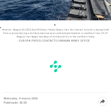
Archivo - August 20, 2025, Gulf Of Oman, Indian Ocean, Iran: An Iranian missile is being fired
from a vessel during a military exercise at an undisclosed location in southern Iran. On 21
August, Iran began two days of military drills in the northern India
- EUROPA PRESS/CONTACTO/IRANIAN ARMY OFFICE
Miércoles, 4 marzo 2026
Publicado: 02:03
Abri