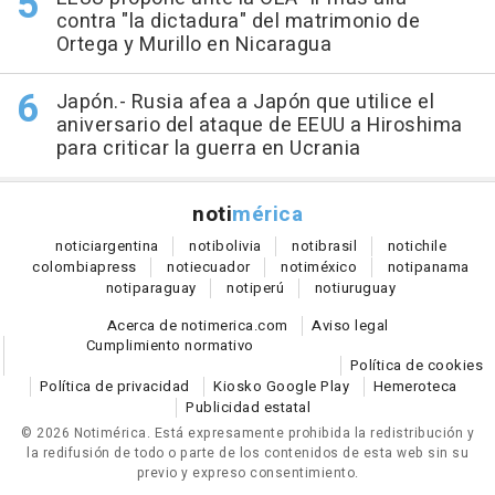
contra "la dictadura" del matrimonio de
Ortega y Murillo en Nicaragua
Japón.- Rusia afea a Japón que utilice el
aniversario del ataque de EEUU a Hiroshima
para criticar la guerra en Ucrania
noti
mérica
notici
argentina
noti
bolivia
noti
brasil
noti
chile
colombia
press
noti
ecuador
noti
méxico
noti
panama
noti
paraguay
noti
perú
noti
uruguay
Acerca de notimerica.com
Aviso legal
Cumplimiento normativo
Política de cookies
Política de privacidad
Kiosko Google Play
Hemeroteca
Publicidad estatal
© 2026 Notimérica.
Está expresamente prohibida la redistribución y
la redifusión de todo o parte de los contenidos de esta web sin su
previo y expreso consentimiento.