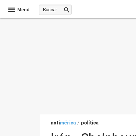
Menú
noti
mérica
/
política