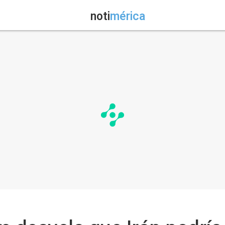
noti
mérica