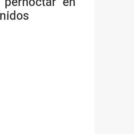
 "pernoctar" en
Unidos