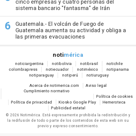
cinco empresas y cuatro personas del
sistema bancario "fantasma" de Irán
Guatemala.- El volcán de Fuego de
Guatemala aumenta su actividad y obliga a
las primeras evacuaciones
noti
mérica
notici
argentina
noti
bolivia
noti
brasil
noti
chile
colombia
press
noti
ecuador
noti
méxico
noti
panama
noti
paraguay
noti
perú
noti
uruguay
Acerca de notimerica.com
Aviso legal
Cumplimiento normativo
Política de cookies
Política de privacidad
Kiosko Google Play
Hemeroteca
Publicidad estatal
© 2026 Notimérica.
Está expresamente prohibida la redistribución y
la redifusión de todo o parte de los contenidos de esta web sin su
previo y expreso consentimiento.