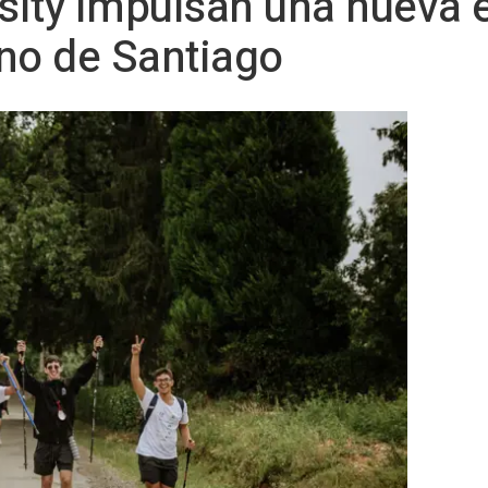
rsity impulsan una nueva 
o de Santiago