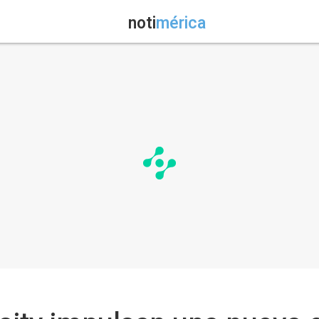
noti
mérica