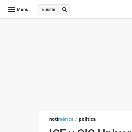
Menú
noti
mérica
/
política