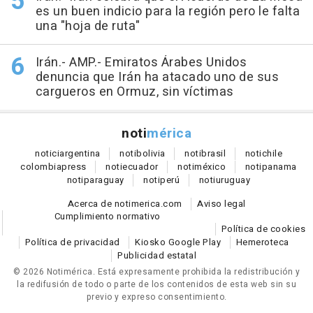
es un buen indicio para la región pero le falta
una "hoja de ruta"
Irán.- AMP.- Emiratos Árabes Unidos
denuncia que Irán ha atacado uno de sus
cargueros en Ormuz, sin víctimas
noti
mérica
notici
argentina
noti
bolivia
noti
brasil
noti
chile
colombia
press
noti
ecuador
noti
méxico
noti
panama
noti
paraguay
noti
perú
noti
uruguay
Acerca de notimerica.com
Aviso legal
Cumplimiento normativo
Política de cookies
Política de privacidad
Kiosko Google Play
Hemeroteca
Publicidad estatal
© 2026 Notimérica.
Está expresamente prohibida la redistribución y
la redifusión de todo o parte de los contenidos de esta web sin su
previo y expreso consentimiento.