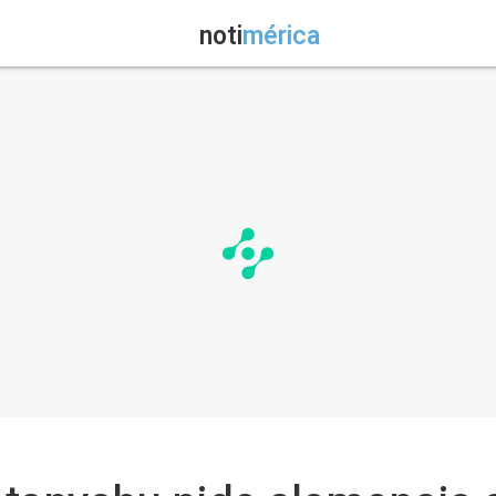
noti
mérica