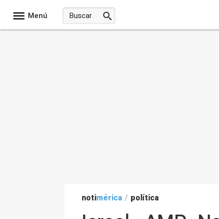
Menú
noti
mérica
/
política