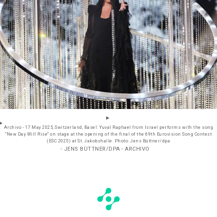
Archivo - 17 May 2025, Switzerland, Basel: Yuval Raphael from Israel performs with the song
"New Day Will Rise" on stage at the opening of the final of the 69th Eurovision Song Contest
(ESC 2025) at St. Jakobshalle. Photo: Jens Büttner/dpa
- JENS BÜTTNER/DPA - ARCHIVO