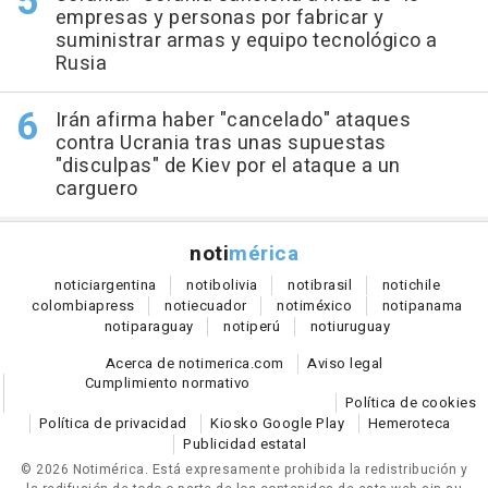
empresas y personas por fabricar y
suministrar armas y equipo tecnológico a
Rusia
Irán afirma haber "cancelado" ataques
contra Ucrania tras unas supuestas
"disculpas" de Kiev por el ataque a un
carguero
noti
mérica
notici
argentina
noti
bolivia
noti
brasil
noti
chile
colombia
press
noti
ecuador
noti
méxico
noti
panama
noti
paraguay
noti
perú
noti
uruguay
Acerca de notimerica.com
Aviso legal
Cumplimiento normativo
Política de cookies
Política de privacidad
Kiosko Google Play
Hemeroteca
Publicidad estatal
© 2026 Notimérica.
Está expresamente prohibida la redistribución y