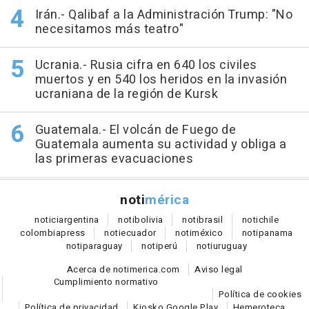
Irán.- Qalibaf a la Administración Trump: "No
necesitamos más teatro"
Ucrania.- Rusia cifra en 640 los civiles
muertos y en 540 los heridos en la invasión
ucraniana de la región de Kursk
Guatemala.- El volcán de Fuego de
Guatemala aumenta su actividad y obliga a
las primeras evacuaciones
noti
mérica
notici
argentina
noti
bolivia
noti
brasil
noti
chile
colombia
press
noti
ecuador
noti
méxico
noti
panama
noti
paraguay
noti
perú
noti
uruguay
Acerca de notimerica.com
Aviso legal
Cumplimiento normativo
Política de cookies
Política de privacidad
Kiosko Google Play
Hemeroteca