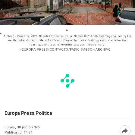
Archivo - March 14, 2025, Napoli, Campania, Italia: Naples 03/14/2025 damage caused by the
earthquake of magnitude. 4.4 at Campi Flegrei.In photo: Building evacuated after the
earthquake the other evening because it was unsafe
- EUROPA PRESS/CONTACTO/FABIO SASSO - ARCHIVO
Europa Press Política
Lunes, 30 junio 2025
Publicado: 14:21
Abri