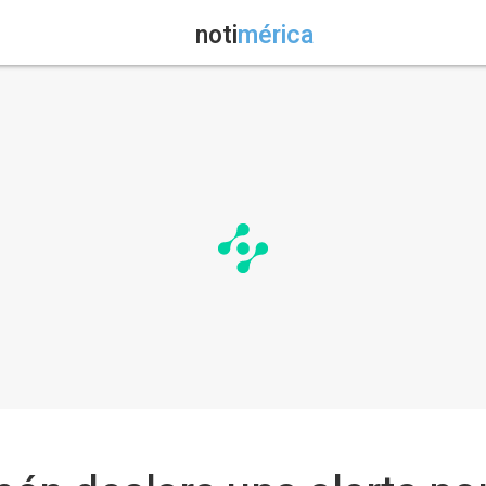
noti
mérica