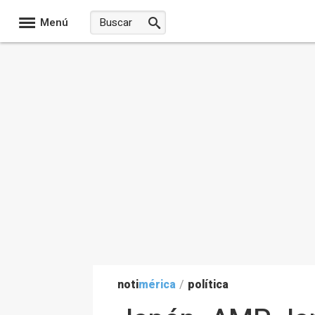
Menú
noti
mérica
/
política