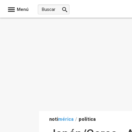
Menú
noti
mérica
/
política