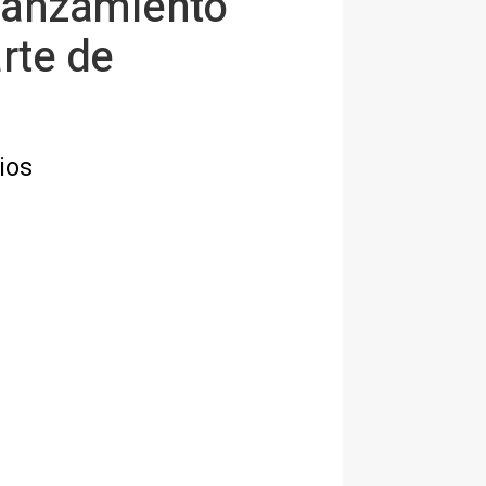
 lanzamiento
rte de
ios