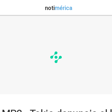
noti
mérica