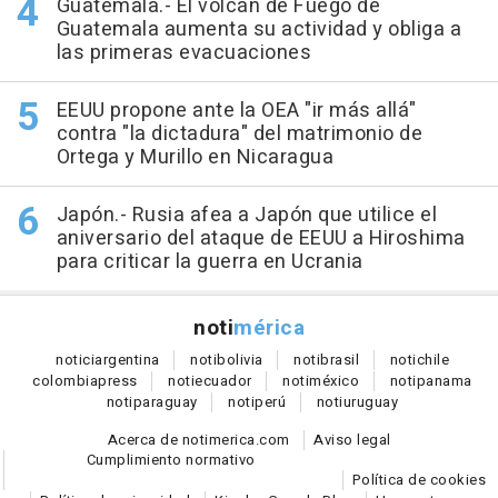
Guatemala.- El volcán de Fuego de
Guatemala aumenta su actividad y obliga a
las primeras evacuaciones
EEUU propone ante la OEA "ir más allá"
contra "la dictadura" del matrimonio de
Ortega y Murillo en Nicaragua
Japón.- Rusia afea a Japón que utilice el
aniversario del ataque de EEUU a Hiroshima
para criticar la guerra en Ucrania
noti
mérica
notici
argentina
noti
bolivia
noti
brasil
noti
chile
colombia
press
noti
ecuador
noti
méxico
noti
panama
noti
paraguay
noti
perú
noti
uruguay
Acerca de notimerica.com
Aviso legal
Cumplimiento normativo
Política de cookies