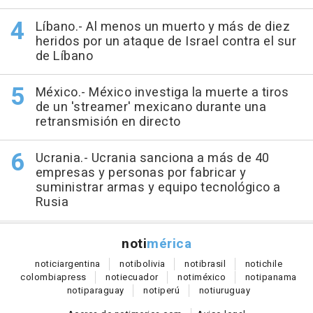
Líbano.- Al menos un muerto y más de diez
heridos por un ataque de Israel contra el sur
de Líbano
México.- México investiga la muerte a tiros
de un 'streamer' mexicano durante una
retransmisión en directo
Ucrania.- Ucrania sanciona a más de 40
empresas y personas por fabricar y
suministrar armas y equipo tecnológico a
Rusia
noti
mérica
notici
argentina
noti
bolivia
noti
brasil
noti
chile
colombia
press
noti
ecuador
noti
méxico
noti
panama
noti
paraguay
noti
perú
noti
uruguay