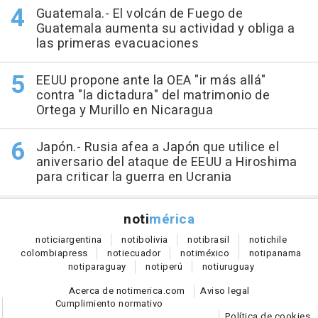
Guatemala.- El volcán de Fuego de
Guatemala aumenta su actividad y obliga a
las primeras evacuaciones
EEUU propone ante la OEA "ir más allá"
contra "la dictadura" del matrimonio de
Ortega y Murillo en Nicaragua
Japón.- Rusia afea a Japón que utilice el
aniversario del ataque de EEUU a Hiroshima
para criticar la guerra en Ucrania
noti
mérica
notici
argentina
noti
bolivia
noti
brasil
noti
chile
colombia
press
noti
ecuador
noti
méxico
noti
panama
noti
paraguay
noti
perú
noti
uruguay
Acerca de notimerica.com
Aviso legal
Cumplimiento normativo
Política de cookies