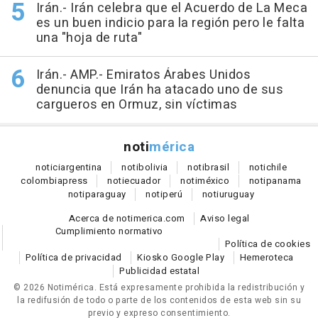
Irán.- Irán celebra que el Acuerdo de La Meca
es un buen indicio para la región pero le falta
una "hoja de ruta"
Irán.- AMP.- Emiratos Árabes Unidos
denuncia que Irán ha atacado uno de sus
cargueros en Ormuz, sin víctimas
noti
mérica
notici
argentina
noti
bolivia
noti
brasil
noti
chile
colombia
press
noti
ecuador
noti
méxico
noti
panama
noti
paraguay
noti
perú
noti
uruguay
Acerca de notimerica.com
Aviso legal
Cumplimiento normativo
Política de cookies
Política de privacidad
Kiosko Google Play
Hemeroteca
Publicidad estatal
© 2026 Notimérica.
Está expresamente prohibida la redistribución y
la redifusión de todo o parte de los contenidos de esta web sin su
previo y expreso consentimiento.