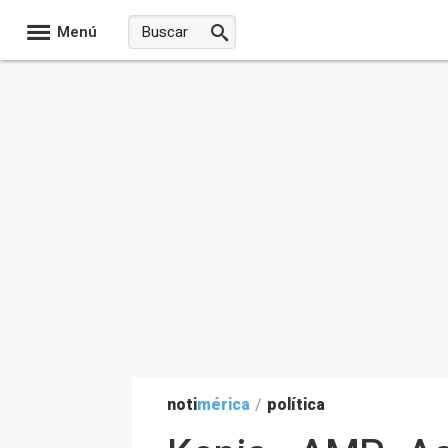
Menú
noti
mérica
/
política