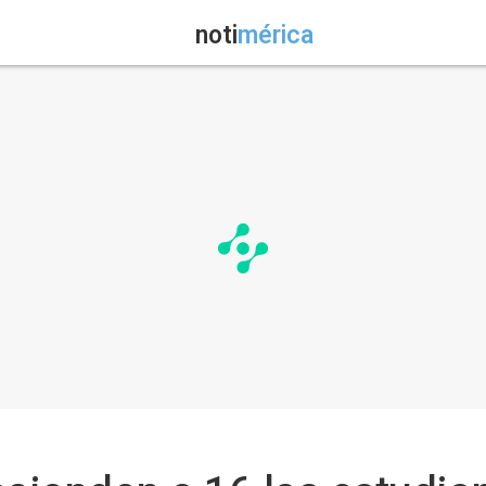
noti
mérica