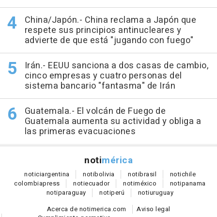
China/Japón.- China reclama a Japón que
respete sus principios antinucleares y
advierte de que está "jugando con fuego"
Irán.- EEUU sanciona a dos casas de cambio,
cinco empresas y cuatro personas del
sistema bancario "fantasma" de Irán
Guatemala.- El volcán de Fuego de
Guatemala aumenta su actividad y obliga a
las primeras evacuaciones
noti
mérica
notici
argentina
noti
bolivia
noti
brasil
noti
chile
colombia
press
noti
ecuador
noti
méxico
noti
panama
noti
paraguay
noti
perú
noti
uruguay
Acerca de notimerica.com
Aviso legal