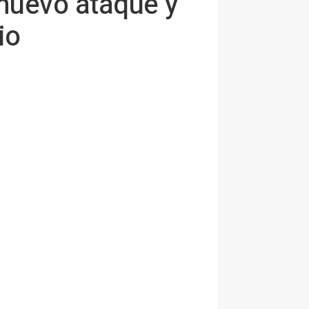
 nuevo ataque y
io