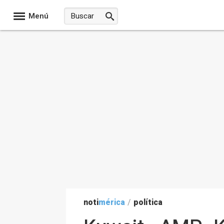
Menú
noti
mérica
/
política