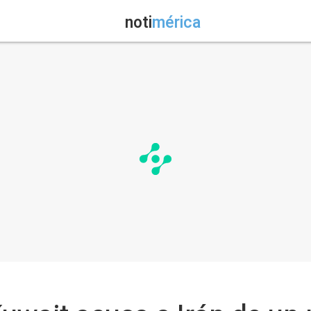
noti
mérica