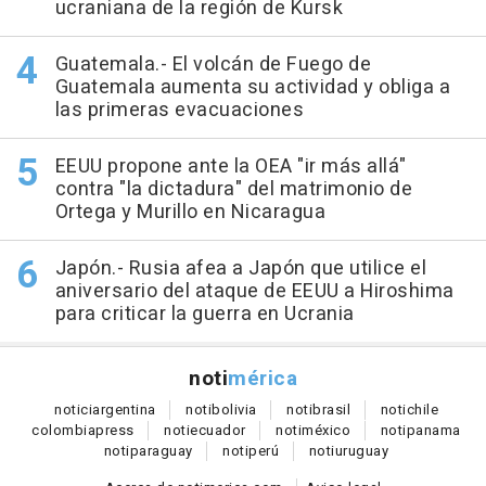
ucraniana de la región de Kursk
Guatemala.- El volcán de Fuego de
Guatemala aumenta su actividad y obliga a
las primeras evacuaciones
EEUU propone ante la OEA "ir más allá"
contra "la dictadura" del matrimonio de
Ortega y Murillo en Nicaragua
Japón.- Rusia afea a Japón que utilice el
aniversario del ataque de EEUU a Hiroshima
para criticar la guerra en Ucrania
noti
mérica
notici
argentina
noti
bolivia
noti
brasil
noti
chile
colombia
press
noti
ecuador
noti
méxico
noti
panama
noti
paraguay
noti
perú
noti
uruguay