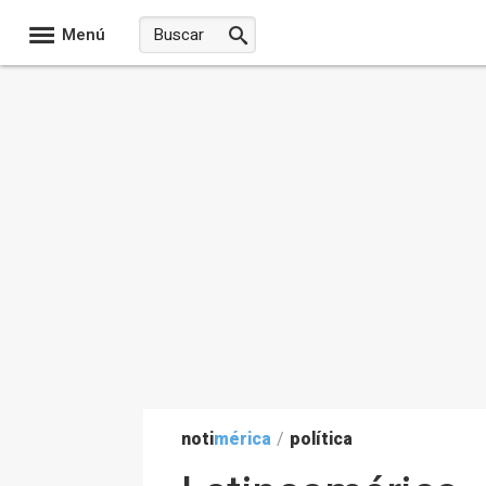
Menú
noti
mérica
/
política