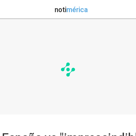
noti
mérica