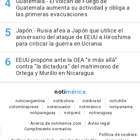
Guatemala.- El volcán de Fuego de
Guatemala aumenta su actividad y obliga a
las primeras evacuaciones
Japón.- Rusia afea a Japón que utilice el
aniversario del ataque de EEUU a Hiroshima
para criticar la guerra en Ucrania
EEUU propone ante la OEA "ir más allá"
contra "la dictadura" del matrimonio de
Ortega y Murillo en Nicaragua
noti
mérica
notici
argentina
noti
bolivia
noti
brasil
noti
chile
colombia
press
noti
ecuador
noti
méxico
noti
panama
noti
paraguay
noti
perú
noti
uruguay
Acerca de notimerica.com
Aviso legal
Cumplimiento normativo
Política de cookies