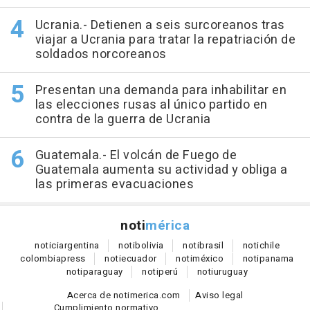
Ucrania.- Detienen a seis surcoreanos tras
viajar a Ucrania para tratar la repatriación de
soldados norcoreanos
Presentan una demanda para inhabilitar en
las elecciones rusas al único partido en
contra de la guerra de Ucrania
Guatemala.- El volcán de Fuego de
Guatemala aumenta su actividad y obliga a
las primeras evacuaciones
noti
mérica
notici
argentina
noti
bolivia
noti
brasil
noti
chile
colombia
press
noti
ecuador
noti
méxico
noti
panama
noti
paraguay
noti
perú
noti
uruguay
Acerca de notimerica.com
Aviso legal
Cumplimiento normativo