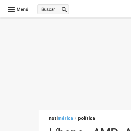
Menú
noti
mérica
/
política