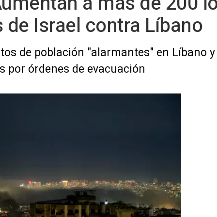
 Aumentan a más de 200 l
de Israel contra Líbano
os de población "alarmantes" en Líbano y l
s por órdenes de evacuación