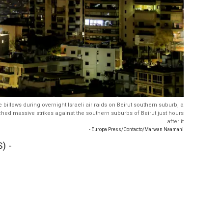
billows during overnight Israeli air raids on Beirut southern suburb, a
ched massive strikes against the southern suburbs of Beirut just hours
after it
- Europa Press/Contacto/Marwan Naamani
) -