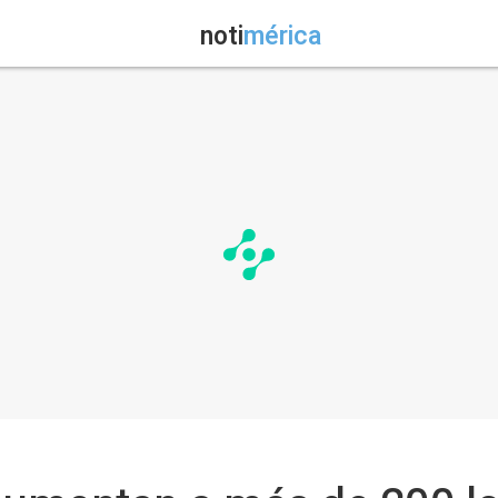
noti
mérica