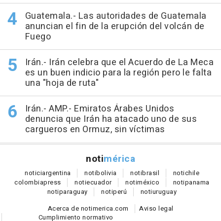
Guatemala.- Las autoridades de Guatemala
anuncian el fin de la erupción del volcán de
Fuego
Irán.- Irán celebra que el Acuerdo de La Meca
es un buen indicio para la región pero le falta
una "hoja de ruta"
Irán.- AMP.- Emiratos Árabes Unidos
denuncia que Irán ha atacado uno de sus
cargueros en Ormuz, sin víctimas
noti
mérica
notici
argentina
noti
bolivia
noti
brasil
noti
chile
colombia
press
noti
ecuador
noti
méxico
noti
panama
noti
paraguay
noti
perú
noti
uruguay
Acerca de notimerica.com
Aviso legal
Cumplimiento normativo