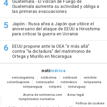
Guatemala.- El volcán de Fuego de
Guatemala aumenta su actividad y obliga a
las primeras evacuaciones
Japón.- Rusia afea a Japón que utilice el
aniversario del ataque de EEUU a Hiroshima
para criticar la guerra en Ucrania
EEUU propone ante la OEA "ir más allá"
contra "la dictadura" del matrimonio de
Ortega y Murillo en Nicaragua
noti
mérica
notici
argentina
noti
bolivia
noti
brasil
noti
chile
colombia
press
noti
ecuador
noti
méxico
noti
panama
noti
paraguay
noti
perú
noti
uruguay
Acerca de notimerica.com
Aviso legal
Cumplimiento normativo
Política de cookies