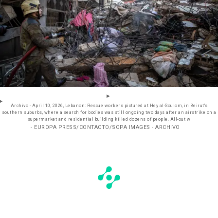
Archivo - April 10, 2026, Lebanon: Rescue workers pictured at Hey al-Soulom, in Beirut's
southern suburbs, where a search for bodies was still ongoing two days after an airstrike on a
supermarket and residential building killed dozens of people. All-out w
- EUROPA PRESS/CONTACTO/SOPA IMAGES - ARCHIVO