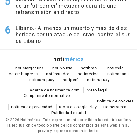
de un 'streamer' mexicano durante una
retransmisión en directo
Líbano.- Al menos un muerto y más de diez
heridos por un ataque de Israel contra el sur
de Líbano
noti
mérica
notici
argentina
noti
bolivia
noti
brasil
noti
chile
colombia
press
noti
ecuador
noti
méxico
noti
panama
noti
paraguay
noti
perú
noti
uruguay
Acerca de notimerica.com
Aviso legal
Cumplimiento normativo
Política de cookies
Política de privacidad
Kiosko Google Play
Hemeroteca
Publicidad estatal
© 2026 Notimérica.
Está expresamente prohibida la redistribución y
la redifusión de todo o parte de los contenidos de esta web sin su
previo y expreso consentimiento.