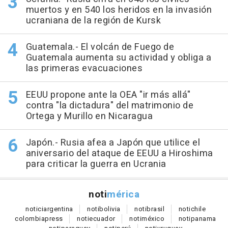
muertos y en 540 los heridos en la invasión
ucraniana de la región de Kursk
Guatemala.- El volcán de Fuego de
Guatemala aumenta su actividad y obliga a
las primeras evacuaciones
EEUU propone ante la OEA "ir más allá"
contra "la dictadura" del matrimonio de
Ortega y Murillo en Nicaragua
Japón.- Rusia afea a Japón que utilice el
aniversario del ataque de EEUU a Hiroshima
para criticar la guerra en Ucrania
noti
mérica
notici
argentina
noti
bolivia
noti
brasil
noti
chile
colombia
press
noti
ecuador
noti
méxico
noti
panama