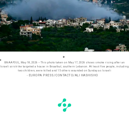
BNAAFOUL, May 18, 2026 -- This photo taken on May 17, 2026 shows smoke rising after an
Israeli airstrike targeted a house in Bnaafoul, southern Lebanon. At least five people, including
two children, were killed and 15 others wounded on Sunday as Israeli
- EUROPA PRESS/CONTACTO/ALI HASHISHO