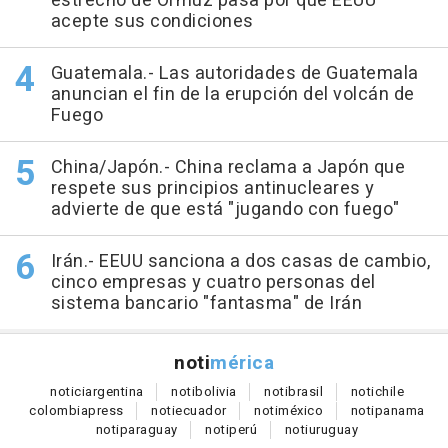
estrecho de Ormuz pasa por que EEUU
acepte sus condiciones
Guatemala.- Las autoridades de Guatemala
anuncian el fin de la erupción del volcán de
Fuego
China/Japón.- China reclama a Japón que
respete sus principios antinucleares y
advierte de que está "jugando con fuego"
Irán.- EEUU sanciona a dos casas de cambio,
cinco empresas y cuatro personas del
sistema bancario "fantasma" de Irán
noti
mérica
notici
argentina
noti
bolivia
noti
brasil
noti
chile
colombia
press
noti
ecuador
noti
méxico
noti
panama
noti
paraguay
noti
perú
noti
uruguay