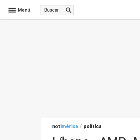
Menú
noti
mérica
/
política