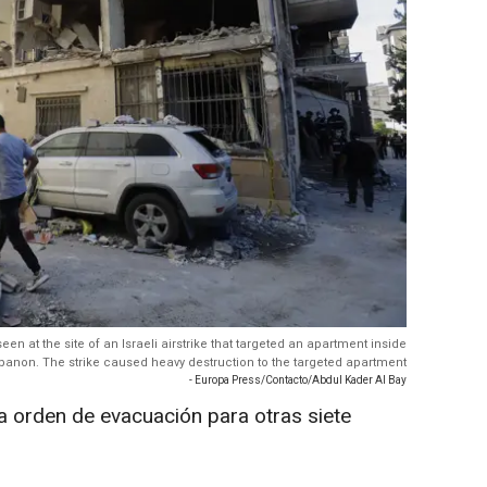
en at the site of an Israeli airstrike that targeted an apartment inside
 Lebanon. The strike caused heavy destruction to the targeted apartment
- Europa Press/Contacto/Abdul Kader Al Bay
eva orden de evacuación para otras siete