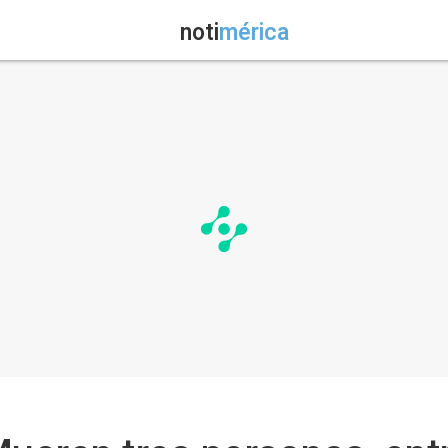
noti
mérica