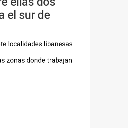
e ellas dos
a el sur de
ete localidades libanesas
las zonas donde trabajan