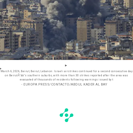
March 6, 2026, Beirut, Beirut, Lebanon: Israeli airstrikes continued for a second consecutive day
on BeirutĂ˘ââ˘s southern suburbs, with more than 30 strikes reported after the area was
evacuated of thousands of residents following warnings issued by t
- EUROPA PRESS/CONTACTO/ABDUL KADER AL BAY