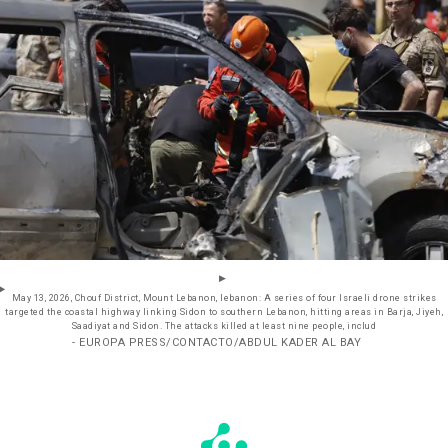
May 13, 2026, Chouf District, Mount Lebanon, lebanon: A series of four Israeli drone strikes
targeted the coastal highway linking Sidon to southern Lebanon, hitting areas in Barja, Jiyeh,
Saadiyat and Sidon. The attacks killed at least nine people, includ
- EUROPA PRESS/CONTACTO/ABDUL KADER AL BAY