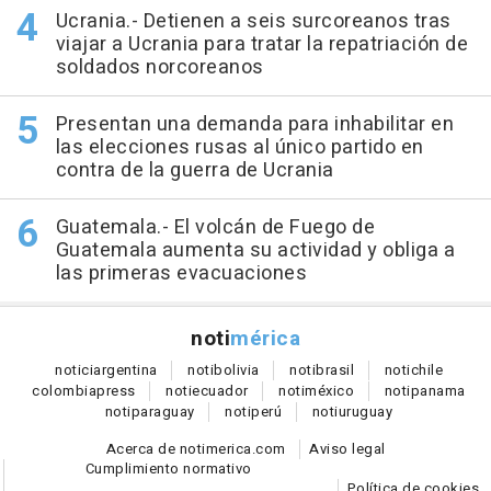
Ucrania.- Detienen a seis surcoreanos tras
viajar a Ucrania para tratar la repatriación de
soldados norcoreanos
Presentan una demanda para inhabilitar en
las elecciones rusas al único partido en
contra de la guerra de Ucrania
Guatemala.- El volcán de Fuego de
Guatemala aumenta su actividad y obliga a
las primeras evacuaciones
noti
mérica
notici
argentina
noti
bolivia
noti
brasil
noti
chile
colombia
press
noti
ecuador
noti
méxico
noti
panama
noti
paraguay
noti
perú
noti
uruguay
Acerca de notimerica.com
Aviso legal
Cumplimiento normativo
Política de cookies