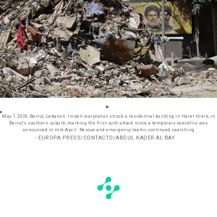
May 7, 2026, Beirut, Lebanon: Israeli warplanes struck a residential building in Haret Hreik, in
Beirut's southern suburb, marking the first such attack since a temporary ceasefire was
announced in mid-April. Rescue and emergency teams continued searching
- EUROPA PRESS/CONTACTO/ABDUL KADER AL BAY