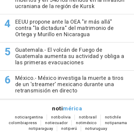
muertos y en 540 los heridos en la invasión
ucraniana de la región de Kursk
EEUU propone ante la OEA "ir más allá"
contra "la dictadura" del matrimonio de
Ortega y Murillo en Nicaragua
Guatemala.- El volcán de Fuego de
Guatemala aumenta su actividad y obliga a
las primeras evacuaciones
México.- México investiga la muerte a tiros
de un 'streamer' mexicano durante una
retransmisión en directo
noti
mérica
notici
argentina
noti
bolivia
noti
brasil
noti
chile
colombia
press
noti
ecuador
noti
méxico
noti
panama
noti
paraguay
noti
perú
noti
uruguay