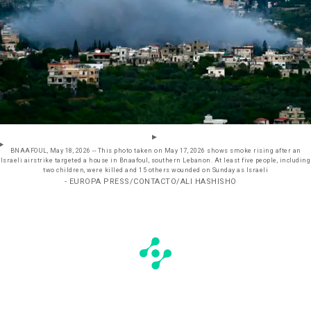
BNAAFOUL, May 18, 2026 -- This photo taken on May 17, 2026 shows smoke rising after an
Israeli airstrike targeted a house in Bnaafoul, southern Lebanon. At least five people, including
two children, were killed and 15 others wounded on Sunday as Israeli
- EUROPA PRESS/CONTACTO/ALI HASHISHO