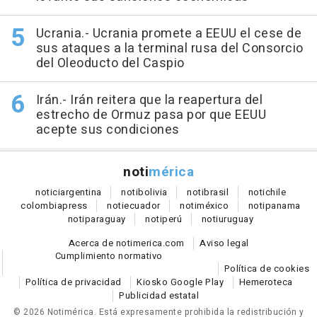
Ucrania.- Ucrania promete a EEUU el cese de
sus ataques a la terminal rusa del Consorcio
del Oleoducto del Caspio
Irán.- Irán reitera que la reapertura del
estrecho de Ormuz pasa por que EEUU
acepte sus condiciones
noti
mérica
notici
argentina
noti
bolivia
noti
brasil
noti
chile
colombia
press
noti
ecuador
noti
méxico
noti
panama
noti
paraguay
noti
perú
noti
uruguay
Acerca de notimerica.com
Aviso legal
Cumplimiento normativo
Política de cookies
Política de privacidad
Kiosko Google Play
Hemeroteca
Publicidad estatal
© 2026 Notimérica.
Está expresamente prohibida la redistribución y