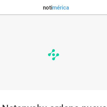
noti
mérica