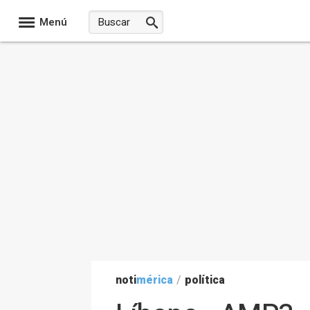
Menú
noti
mérica
/
política