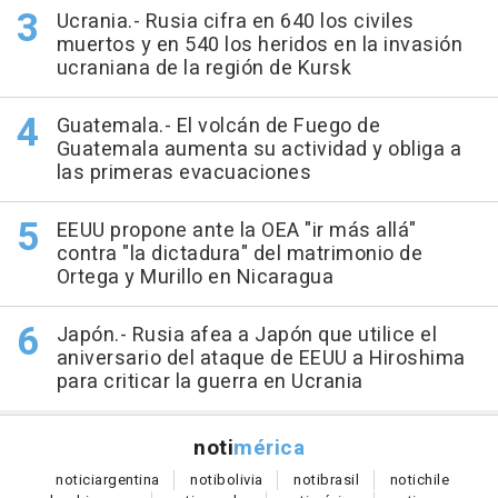
Ucrania.- Rusia cifra en 640 los civiles
muertos y en 540 los heridos en la invasión
ucraniana de la región de Kursk
Guatemala.- El volcán de Fuego de
Guatemala aumenta su actividad y obliga a
las primeras evacuaciones
EEUU propone ante la OEA "ir más allá"
contra "la dictadura" del matrimonio de
Ortega y Murillo en Nicaragua
Japón.- Rusia afea a Japón que utilice el
aniversario del ataque de EEUU a Hiroshima
para criticar la guerra en Ucrania
noti
mérica
notici
argentina
noti
bolivia
noti
brasil
noti
chile