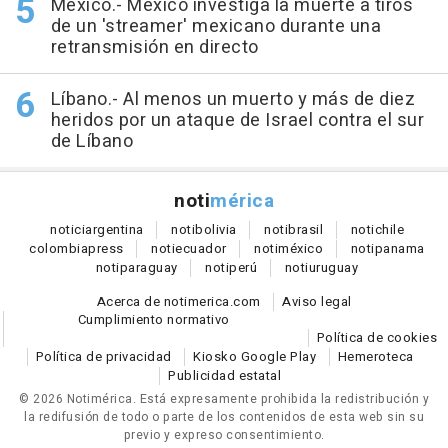
México.- México investiga la muerte a tiros
de un 'streamer' mexicano durante una
retransmisión en directo
Líbano.- Al menos un muerto y más de diez
heridos por un ataque de Israel contra el sur
de Líbano
noti
mérica
notici
argentina
noti
bolivia
noti
brasil
noti
chile
colombia
press
noti
ecuador
noti
méxico
noti
panama
noti
paraguay
noti
perú
noti
uruguay
Acerca de notimerica.com
Aviso legal
Cumplimiento normativo
Política de cookies
Política de privacidad
Kiosko Google Play
Hemeroteca
Publicidad estatal
© 2026 Notimérica.
Está expresamente prohibida la redistribución y
la redifusión de todo o parte de los contenidos de esta web sin su
previo y expreso consentimiento.