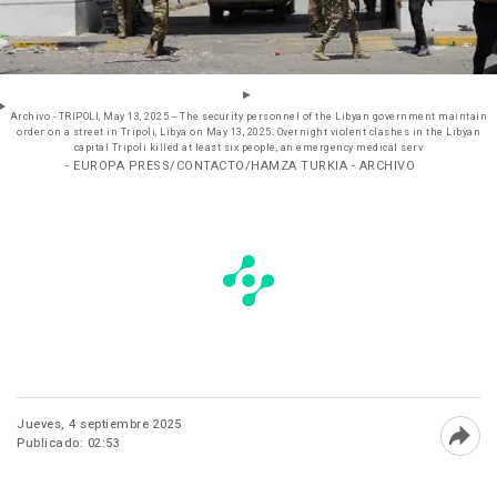
Archivo - TRIPOLI, May 13, 2025 -- The security personnel of the Libyan government maintain
order on a street in Tripoli, Libya on May 13, 2025. Overnight violent clashes in the Libyan
capital Tripoli killed at least six people, an emergency medical serv
- EUROPA PRESS/CONTACTO/HAMZA TURKIA - ARCHIVO
Jueves, 4 septiembre 2025
Publicado: 02:53
Abri