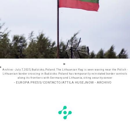
Archivo - July 7, 2025, Budzisko, Poland: The Lithuanian flag is seen waving near the Polish -
Lithuanian border crossing in Budzisko. Poland has temporarily reinstated border controls
along its frontiers with Germany and Lithuania, citing security concer
- EUROPA PRESS/CONTACTO/ATTILA HUSEJNOW - ARCHIVO