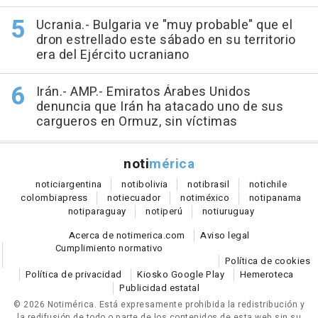
Ucrania.- Bulgaria ve "muy probable" que el
dron estrellado este sábado en su territorio
era del Ejército ucraniano
Irán.- AMP.- Emiratos Árabes Unidos
denuncia que Irán ha atacado uno de sus
cargueros en Ormuz, sin víctimas
noti
mérica
notici
argentina
noti
bolivia
noti
brasil
noti
chile
colombia
press
noti
ecuador
noti
méxico
noti
panama
noti
paraguay
noti
perú
noti
uruguay
Acerca de notimerica.com
Aviso legal
Cumplimiento normativo
Política de cookies
Política de privacidad
Kiosko Google Play
Hemeroteca
Publicidad estatal
© 2026 Notimérica.
Está expresamente prohibida la redistribución y
la redifusión de todo o parte de los contenidos de esta web sin su